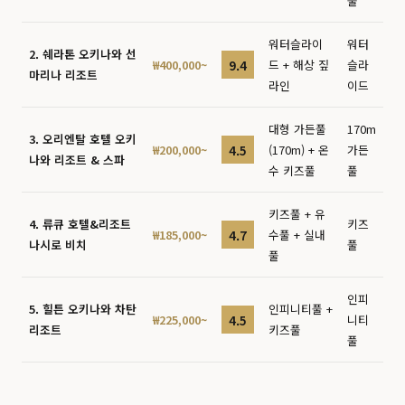
풀
워터슬라이
워터
2. 쉐라톤 오키나와 선
9.4
₩400,000~
드 + 해상 짚
슬라
마리나 리조트
라인
이드
대형 가든풀
170m
3. 오리엔탈 호텔 오키
4.5
₩200,000~
(170m) + 온
가든
나와 리조트 & 스파
수 키즈풀
풀
키즈풀 + 유
4. 류큐 호텔&리조트
키즈
4.7
₩185,000~
수풀 + 실내
나시로 비치
풀
풀
인피
5. 힐튼 오키나와 차탄
인피니티풀 +
4.5
₩225,000~
니티
리조트
키즈풀
풀