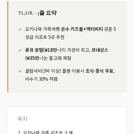
TL;DR - 3줄 요약
오키나와 가족여행
온수 키즈풀+액티비티
갖춘 5
성급 리조트 5곳 추천
류큐 호텔(₩18만~)
이 가성비 최고,
르네상스
(₩35만~)
는 돌고래 체험
클럽사비(3박 이상) 플랜 이용시
조식·중식 무료
,
비수기 30% 저렴
목차
오키나와 가족 리조트 소개