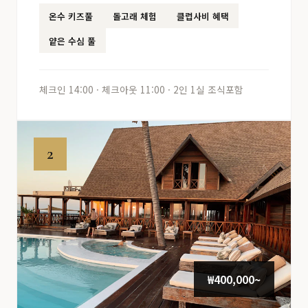
온수 키즈풀
돌고래 체험
클럽사비 혜택
얕은 수심 풀
체크인 14:00 · 체크아웃 11:00 · 2인 1실 조식포함
2
₩400,000~